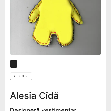
DESIGNERS
Alesia Cîdă
Designeră vestimentar