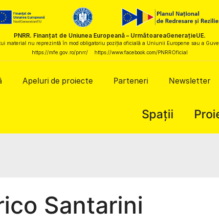
PNRR. Finanțat de Uniunea Europeană – UrmătoareaGenerațieUE.
ui material nu reprezintă în mod obligatoriu poziția oficială a Uniunii Europene sau a Gu
https://mfe.gov.ro/pnrr/
https://www.facebook.com/PNRROficial
ă
Apeluri de proiecte
Parteneri
Newsletter
Spații
Proi
ico Santarini