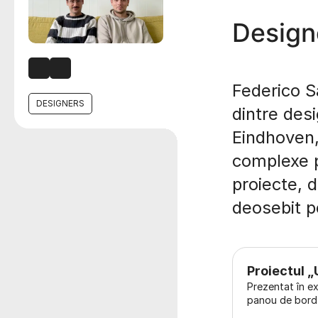
Design
Federico Sa
DESIGNERS
dintre des
Eindhoven,
complexe p
proiecte, d
deosebit p
Proiectul „
Prezentat în e
panou de bord