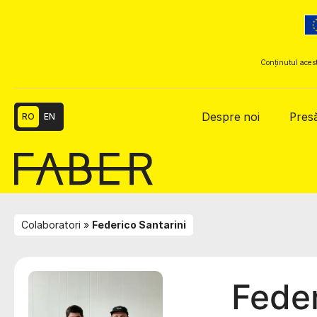
Conținutul acest
Despre noi
Pres
RO
EN
Colaboratori
Federico Santarini
Feder