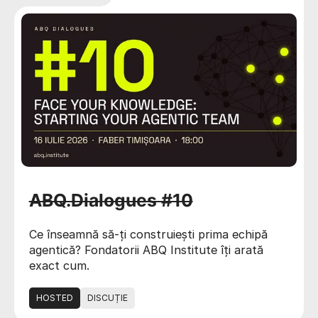
ABQ.Dialogues #10
Ce înseamnă să-ți construiești prima echipă
agentică? Fondatorii ABQ Institute îți arată
exact cum.
HOSTED
DISCUȚIE