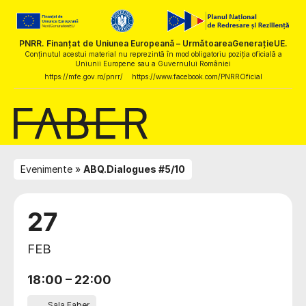
PNRR. Finanțat de Uniunea Europeană – UrmătoareaGenerațieUE.
Conținutul acestui material nu reprezintă în mod obligatoriu poziția oficială a
Uniunii Europene sau a Guvernului României
https://mfe.gov.ro/pnrr/
https://www.facebook.com/PNRROficial
Evenimente
ABQ.Dialogues #5/10
27
FEB
18:00
–
22:00
Sala Faber