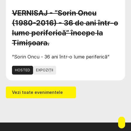
VERNISAJ - ”Sorin Oncu
(1980-2016) - 36 de ani într-o
lume periferică” începe la
Timișoara.
”Sorin Oncu - 36 ani într-o lume periferică”
HOSTED
EXPOZIȚII
Vezi toate evenimentele