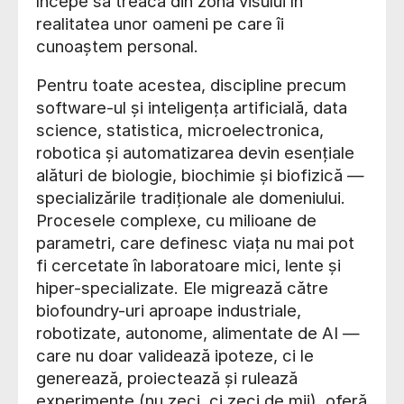
începe să treacă din zona visului în
realitatea unor oameni pe care îi
cunoaștem personal.
Pentru toate acestea, discipline precum
software-ul și inteligența artificială, data
science, statistica, microelectronica,
robotica și automatizarea devin esențiale
alături de biologie, biochimie și biofizică —
specializările tradiționale ale domeniului.
Procesele complexe, cu milioane de
parametri, care definesc viața nu mai pot
fi cercetate în laboratoare mici, lente și
hiper-specializate. Ele migrează către
biofoundry-uri aproape industriale,
robotizate, autonome, alimentate de AI —
care nu doar validează ipoteze, ci le
generează, proiectează și rulează
experimente (nu zeci, ci zeci de mii), oferă