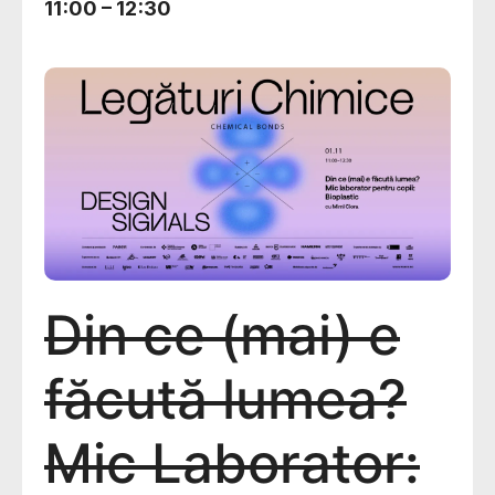
11:00
–
12:30
Din ce (mai) e
făcută lumea?
Mic Laborator: