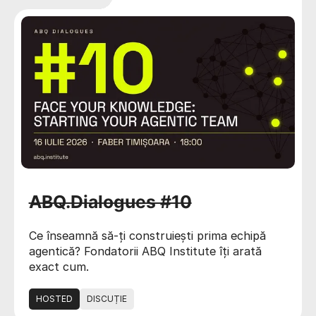
ABQ.Dialogues #10
Ce înseamnă să-ți construiești prima echipă
agentică? Fondatorii ABQ Institute îți arată
exact cum.
HOSTED
DISCUȚIE