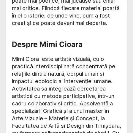
poate mai poetice, mai jucăușe sau chiar
mai critice. Fiindcă fiecare material poartă
în el o istorie: de unde vine, cum a fost
creat și ce poate deveni mai departe.
Despre Mimi Cioara
Mimi Ciora este artistă vizuală, cu o
practică interdisciplinară concentrată pe
relațiile dintre natură, corpul uman și
impactul ecologic al intervenției umane.
Activitatea sa integrează cercetarea
artistică cu metode participative, într-un
cadru colaborativ și critic. Absolventă a
specializării Grafică și a unui master în
Arte Vizuale – Materie și Concept, la
Facultatea de Artă și Design din Timișoara,
cu formare psihopedagogică de nivel I. Cu