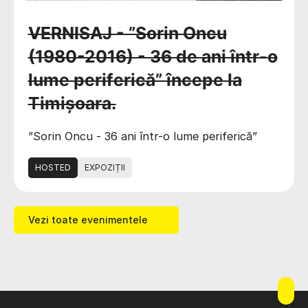
VERNISAJ - ”Sorin Oncu
(1980-2016) - 36 de ani într-o
lume periferică” începe la
Timișoara.
”Sorin Oncu - 36 ani într-o lume periferică”
HOSTED
EXPOZIȚII
Vezi toate evenimentele