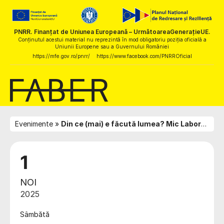
PNRR. Finanțat de Uniunea Europeană – UrmătoareaGenerațieUE.
Conținutul acestui material nu reprezintă în mod obligatoriu poziția oficială a
Uniunii Europene sau a Guvernului României
https://mfe.gov.ro/pnrr/
https://www.facebook.com/PNRROficial
Evenimente
Din ce (mai) e făcută lumea? Mic Laborator: Bioplastic is back!
1
NOI
2025
Sâmbătă