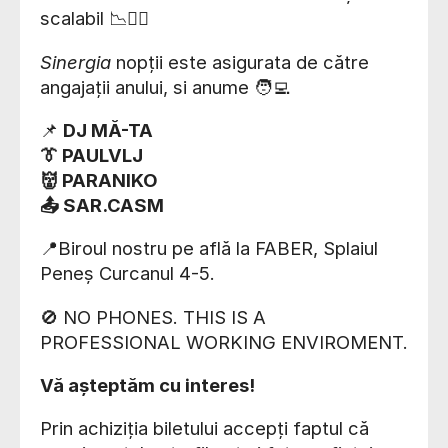
scalabil 📉👍🏼
Sinergia
nopții este asigurata de către
angajații anului, si anume 🧑‍💻
📌
DJ MĂ-TA
👔 PAULVLJ
👹 PARANIKO
📤 SAR.CASM
📍Biroul nostru pe află la FABER, Splaiul
Peneș Curcanul 4-5.
🚫 NO PHONES. THIS IS A
PROFESSIONAL WORKING ENVIROMENT.
Vă așteptăm cu interes!
Prin achiziția biletului accepți faptul că