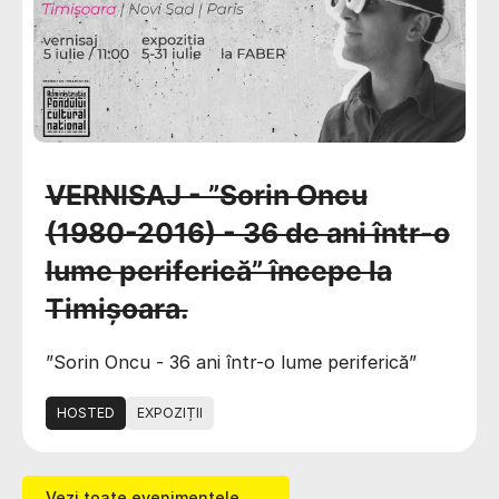
VERNISAJ - ”Sorin Oncu
(1980-2016) - 36 de ani într-o
lume periferică” începe la
Timișoara.
”Sorin Oncu - 36 ani într-o lume periferică”
HOSTED
EXPOZIȚII
Vezi toate evenimentele