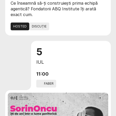
Ce înseamnă să-ți construiești prima echipă
agentică? Fondatorii ABQ Institute îți arată
exact cum.
HOSTED
DISCUȚIE
5
IUL
11:00
FABER