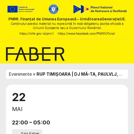
PNRR. Finanțat de Uniunea Europeană – UrmătoareaGenerațieUE.
Conținutul acestui material nu reprezintă în mod obligatoriu poziția oficială a
Uniunii Europene sau a Guvernului României
https://mfe.gov.ro/pnrr/
https://www.facebook.com/PNRROficial
Evenimente
RUP TIMIȘOARA | DJ MĂ-TA, PAULVLJ, SAR.CASM, PARANIKO
22
MAI
22:00
–
05:00
Sala Faber