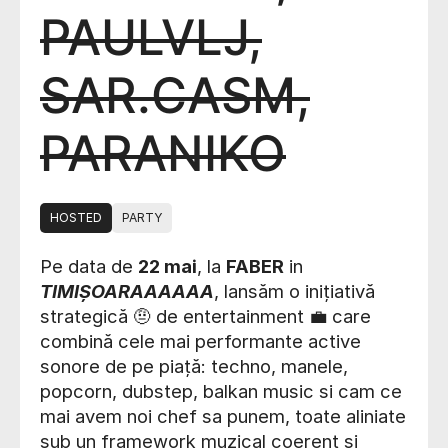
PAULVLJ,
SAR.CASM,
PARANIKO
HOSTED
PARTY
Pe data de
22 mai
, la
FABER
in
TIMIȘOARAAAAAA
, lansăm o inițiativă
strategică 🤨 de entertainment 💼 care
combină cele mai performante active
sonore de pe piață: techno, manele,
popcorn, dubstep, balkan music si cam ce
mai avem noi chef sa punem, toate aliniate
sub un framework muzical coerent și