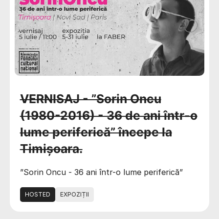
VERNISAJ - ”Sorin Oncu
(1980-2016) - 36 de ani într-o
lume periferică” începe la
Timișoara.
”Sorin Oncu - 36 ani într-o lume periferică”
HOSTED
EXPOZIȚII