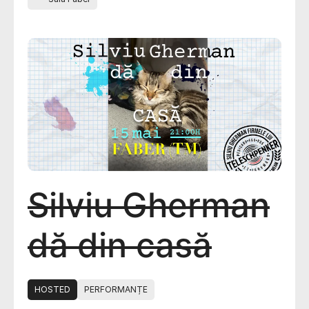
Silviu Gherman
dă din casă
HOSTED
PERFORMANȚE