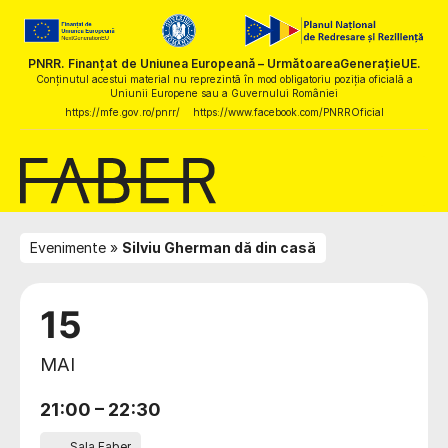
PNRR. Finanțat de Uniunea Europeană – UrmătoareaGenerațieUE.
Conținutul acestui material nu reprezintă în mod obligatoriu poziția oficială a
Uniunii Europene sau a Guvernului României
https://mfe.gov.ro/pnrr/
https://www.facebook.com/PNRROficial
Evenimente
Silviu Gherman dă din casă
15
MAI
21:00
–
22:30
Sala Faber