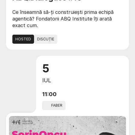
Ce înseamnă să-ți construiești prima echipă
agentică? Fondatorii ABQ Institute îți arată
exact cum.
HOSTED
DISCUȚIE
5
IUL
11:00
FABER