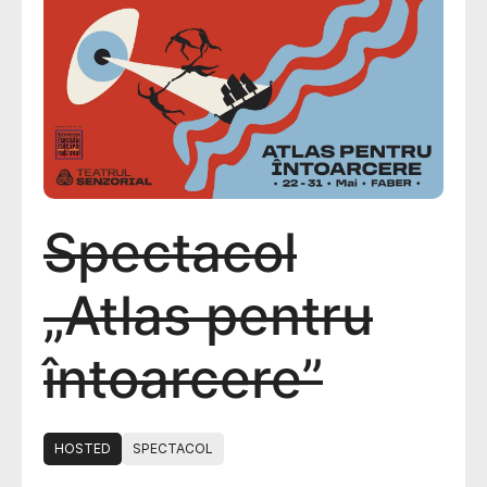
Spectacol
„Atlas pentru
întoarcere”
HOSTED
SPECTACOL