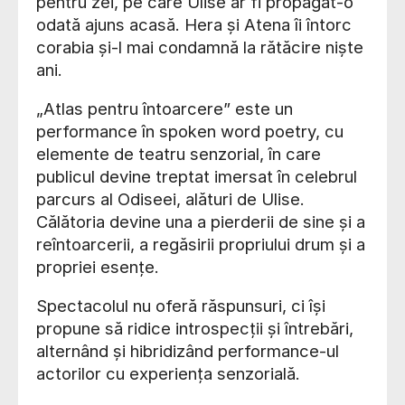
pentru zei, pe care Ulise ar fi propagat-o
odată ajuns acasă. Hera și Atena îi întorc
corabia și-l mai condamnă la rătăcire niște
ani.
„Atlas pentru întoarcere” este un
performance în spoken word poetry, cu
elemente de teatru senzorial, în care
publicul devine treptat imersat în celebrul
parcurs al Odiseei, alături de Ulise.
Călătoria devine una a pierderii de sine și a
reîntoarcerii, a regăsirii propriului drum și a
propriei esențe.
Spectacolul nu oferă răspunsuri, ci își
propune să ridice introspecții și întrebări,
alternând și hibridizând performance-ul
actorilor cu experiența senzorială.