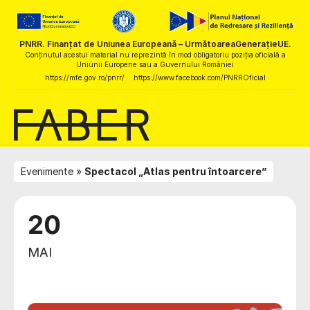
PNRR. Finanțat de Uniunea Europeană – UrmătoareaGenerațieUE.
Conținutul acestui material nu reprezintă în mod obligatoriu poziția oficială a
Uniunii Europene sau a Guvernului României
https://mfe.gov.ro/pnrr/
https://www.facebook.com/PNRROficial
Evenimente
Spectacol „Atlas pentru întoarcere”
20
MAI