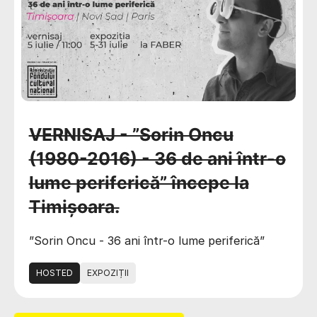
VERNISAJ - ”Sorin Oncu
(1980-2016) - 36 de ani într-o
lume periferică” începe la
Timișoara.
”Sorin Oncu - 36 ani într-o lume periferică”
HOSTED
EXPOZIȚII