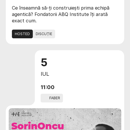
Ce înseamnă să-ți construiești prima echipă
agentică? Fondatorii ABQ Institute îți arată
exact cum.
HOSTED
DISCUȚIE
5
IUL
11:00
FABER