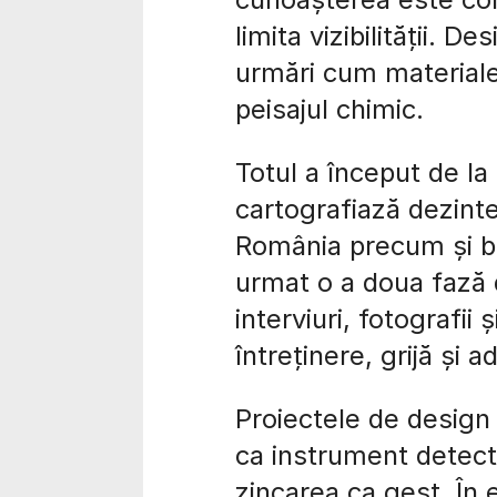
limita vizibilității. D
urmări cum materiale
peisajul chimic.
Totul a început de la
cartografiază dezinte
România precum și bar
urmat o a doua fază 
interviuri, fotografii
întreținere, grijă și a
Proiectele de design
ca instrument detectiv
zincarea ca gest. În 