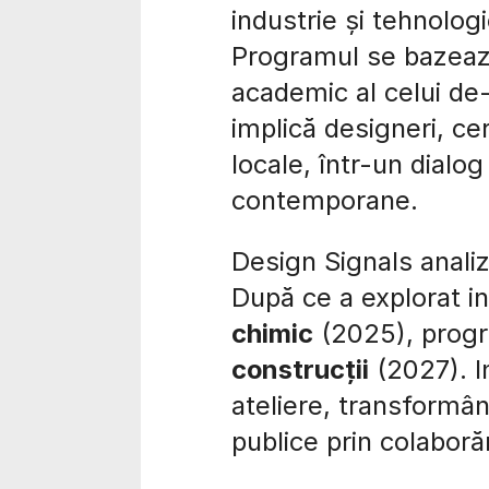
industrie și tehnologi
Programul se bazează
academic al celui de-
implică designeri, cerc
locale, într-un dialo
contemporane.
Design Signals analiz
După ce a explorat i
chimic
(2025), progra
construcții
(2027). In
ateliere, transformân
publice prin colaborăr