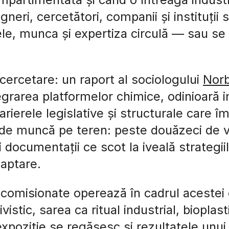
esigneri, cercetători, companii și instituți
le, munca și expertiza circulă — sau se
 cercetare: un raport al sociologului
Norb
grarea platformelor chimice, odinioară i
ierele legislative și structurale care î
de muncă pe teren: peste douăzeci de v
 și documentații ce scot la iveală strategi
daptare.
 comisionate operează în cadrul acestei 
istic, sarea ca ritual industrial, bioplast
expoziție se regăsesc și rezultatele unu