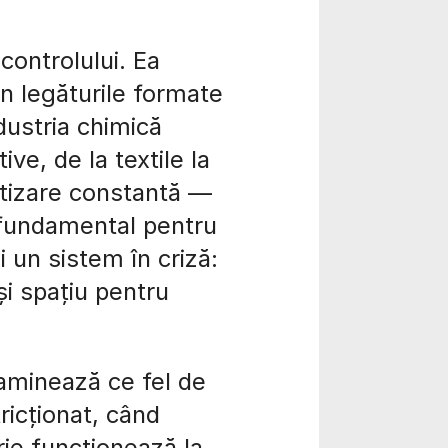
controlului. Ea
 legăturile formate
ndustria chimică
ve, de la textile la
atizare constantă —
 fundamental pentru
 un sistem în criză:
și spațiu pentru
aminează ce fel de
ricționat, când
ie funcționează la