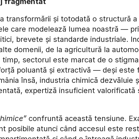
j fragmentat
a transformării și totodată o structură a 
le care modelează lumea noastră — prin
litici, brevete și standarde industriale. I
te domenii, de la agricultură la automoti
și timp, sectorul este marcat de o stigm
orță poluantă și extractivă — deși este
ânia însă, industria chimică dezvăluie și
ntată, expertiză insuficient valorificată 
Chimice”
confruntă această tensiune. Ex
nt posibile atunci când accesul este rest
partimentată și când o întreagă industr