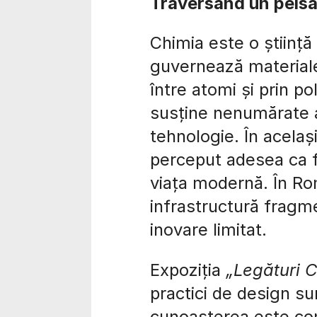
Traversând un peisa
Chimia este o știință 
guvernează materiale
între atomi și prin po
susține nenumărate al
tehnologie. În acela
perceput adesea ca f
viața modernă. În Rom
infrastructură fragme
inovare limitat.
Expoziția
„Legături 
practici de design su
cunoașterea este com