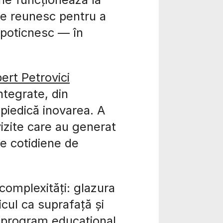
i se reunesc pentru a
 poticnesc — în
ert Petrovici
ntegrate, din
mpiedică inovarea. A
izite care au generat
ile cotidiene de
complexități: glazura
icul ca suprafață și
i program educațional