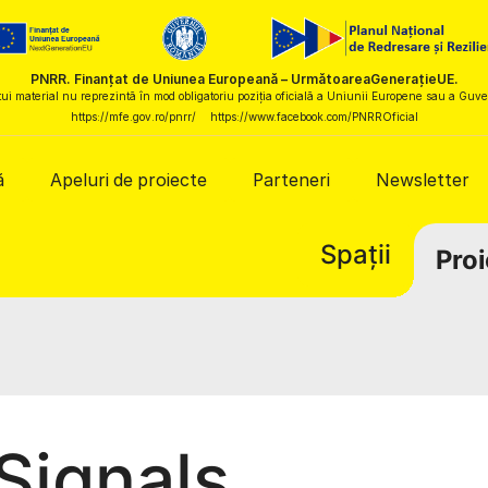
PNRR. Finanțat de Uniunea Europeană – UrmătoareaGenerațieUE.
ui material nu reprezintă în mod obligatoriu poziția oficială a Uniunii Europene sau a Gu
https://mfe.gov.ro/pnrr/
https://www.facebook.com/PNRROficial
ă
Apeluri de proiecte
Parteneri
Newsletter
Spații
Proi
Signals