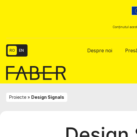
Conținutul acest
Despre noi
Pres
RO
EN
Proiecte
Design Signals
Design 