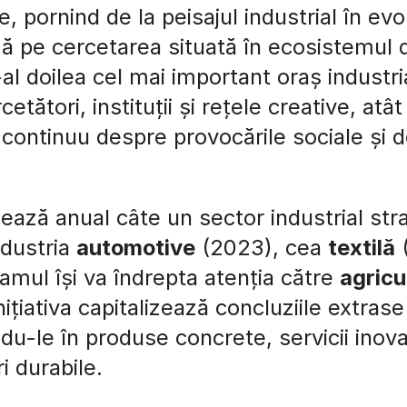
e, pornind de la peisajul industrial în evo
 pe cercetarea situată în ecosistemul d
al doilea cel mai important oraș industri
etători, instituții și rețele creative, atât
g continuu despre provocările sociale și 
ează anual câte un sector industrial str
ndustria
automotive
(2023), cea
textilă
(
mul își va îndrepta atenția către
agricu
ițiativa capitalizează concluziile extrase 
du-le în produse concrete, servicii inovat
i durabile.