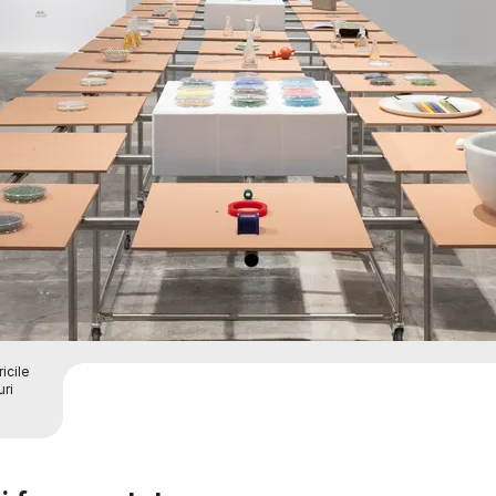
icile
uri