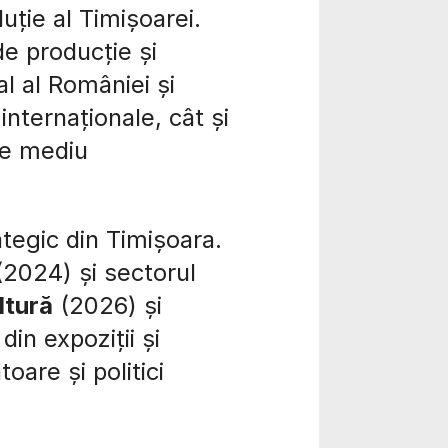
luție al Timișoarei.
e producție și
al al României și
 internaționale, cât și
de mediu
ategic din Timișoara.
2024) și sectorul
ltură
(2026) și
din expoziții și
oare și politici