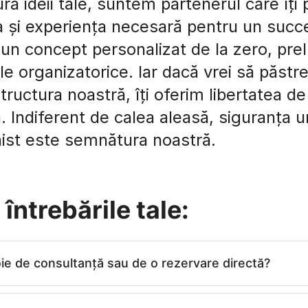
ra ideii tale, suntem partenerul care îți 
ra și experiența necesară pentru un succ
n concept personalizat de la zero, pre
le organizatorice. Iar dacă vrei să păstrez
tructura noastră, îți oferim libertatea de
ă. Indiferent de calea aleasă, siguranța
nist este semnătura noastră.
întrebările tale:
e de consultanță sau de o rezervare directă?