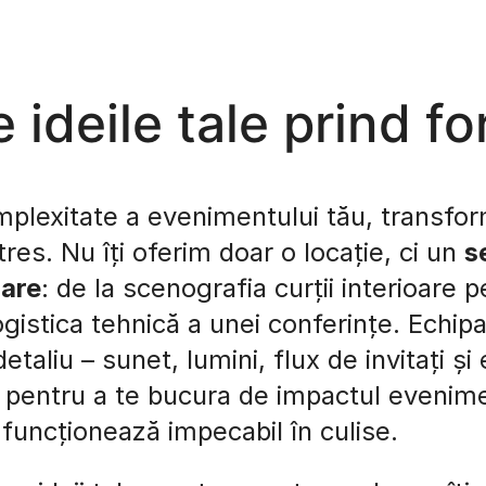
 ideile tale prind f
plexitate a evenimentului tău, transfor
res. Nu îți oferim doar o locație, ci un
s
nare
: de la scenografia curții interioare 
gistica tehnică a unei conferințe. Echip
taliu – sunet, lumini, flux de invitați și 
r pentru a te bucura de impactul evenime
funcționează impecabil în culise.