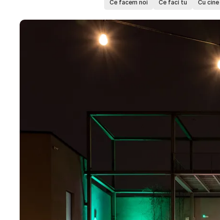
Ce facem noi
Ce faci tu
Cu cine