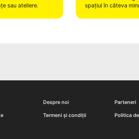
nțe sau ateliere.
spațiul în câteva min
Despre noi
Parteneri
te
Termeni și condiții
Politica d