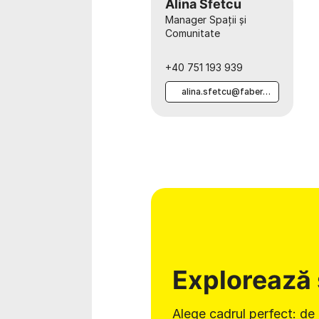
Alina Sfetcu
Manager Spații și
Comunitate
+40 751 193 939
alina.sfetcu@faber.ro
Explorează 
Alege cadrul perfect: de 