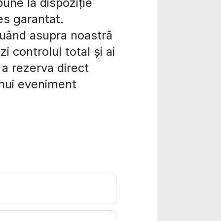
pune la dispoziție
es garantat.
luând asupra noastră
i controlul total și ai
 a rezerva direct
 unui eveniment