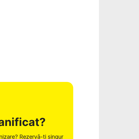
lanificat?
nizare? Rezervă-ți singur