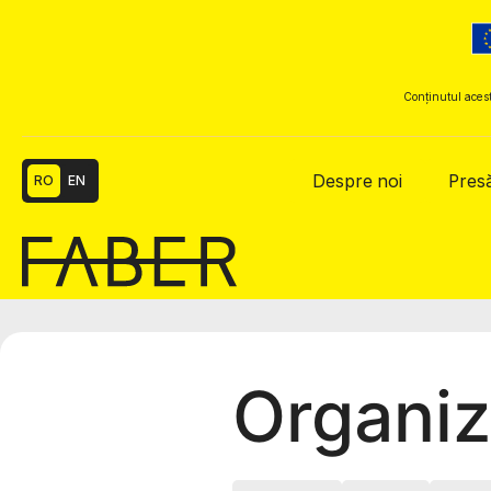
Conținutul acest
Despre noi
Pres
RO
EN
Organiz