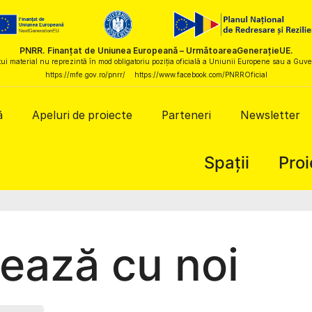
PNRR. Finanțat de Uniunea Europeană – UrmătoareaGenerațieUE.
ui material nu reprezintă în mod obligatoriu poziția oficială a Uniunii Europene sau a Gu
https://mfe.gov.ro/pnrr/
https://www.facebook.com/PNRROficial
ă
Apeluri de proiecte
Parteneri
Newsletter
Spații
Proi
ează cu noi