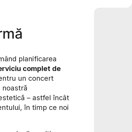
ormă
mând planificarea
erviciu complet de
pentru un concert
a noastră
estetică – astfel încât
ntului, în timp ce noi