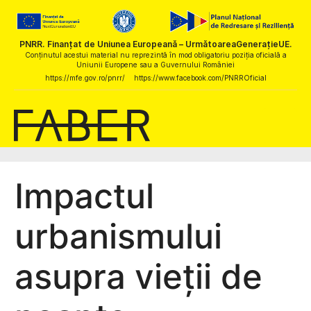
PNRR. Finanțat de Uniunea Europeană – UrmătoareaGenerațieUE.
Conținutul acestui material nu reprezintă în mod obligatoriu poziția oficială a
Uniunii Europene sau a Guvernului României
https://mfe.gov.ro/pnrr/
https://www.facebook.com/PNRROficial
Impactul
urbanismului
asupra vieții de