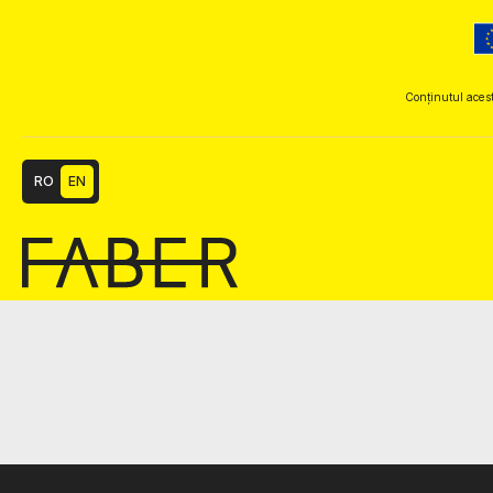
Conținutul acest
RO
EN