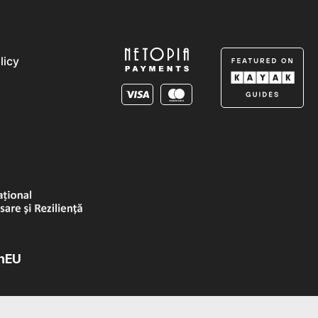
licy
onEU