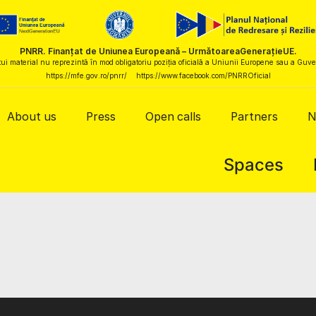
PNRR. Finanțat de Uniunea Europeană – UrmătoareaGenerațieUE.
ui material nu reprezintă în mod obligatoriu poziția oficială a Uniunii Europene sau a Gu
https://mfe.gov.ro/pnrr/
https://www.facebook.com/PNRROficial
About us
Press
Open calls
Partners
N
Spaces